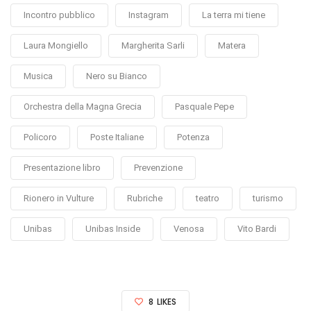
Incontro pubblico
Instagram
La terra mi tiene
Laura Mongiello
Margherita Sarli
Matera
Musica
Nero su Bianco
Orchestra della Magna Grecia
Pasquale Pepe
Policoro
Poste Italiane
Potenza
Presentazione libro
Prevenzione
Rionero in Vulture
Rubriche
teatro
turismo
Unibas
Unibas Inside
Venosa
Vito Bardi
8
LIKES