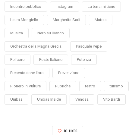
Incontro pubblico
Instagram
La terra mi tiene
Laura Mongiello
Margherita Sarli
Matera
Musica
Nero su Bianco
Orchestra della Magna Grecia
Pasquale Pepe
Policoro
Poste Italiane
Potenza
Presentazione libro
Prevenzione
Rionero in Vulture
Rubriche
teatro
turismo
Unibas
Unibas Inside
Venosa
Vito Bardi
10
LIKES