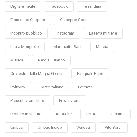
Digitale Facile
Facebook
Ferrandina
Francesco Cupparo
Giuseppe Spera
Incontro pubblico
Instagram
La terra mi tiene
Laura Mongiello
Margherita Sarli
Matera
Musica
Nero su Bianco
Orchestra della Magna Grecia
Pasquale Pepe
Policoro
Poste Italiane
Potenza
Presentazione libro
Prevenzione
Rionero in Vulture
Rubriche
teatro
turismo
Unibas
Unibas Inside
Venosa
Vito Bardi