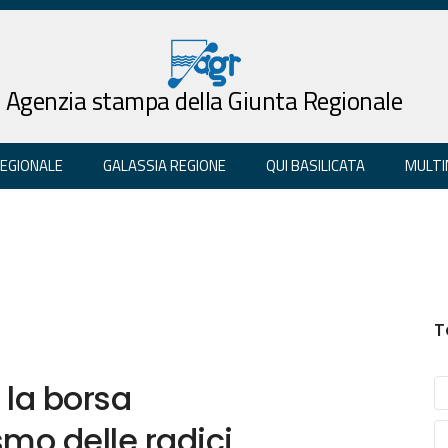
Agenzia stampa della Giunta Regionale
REGIONALE
GALASSIA REGIONE
QUI BASILICATA
MULTI
T
la borsa
smo delle radici