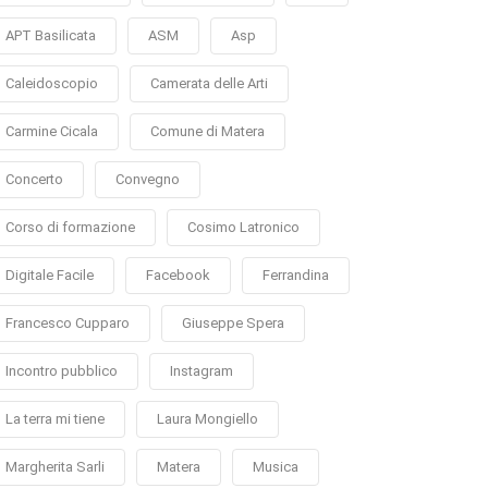
APT Basilicata
ASM
Asp
Caleidoscopio
Camerata delle Arti
Carmine Cicala
Comune di Matera
Concerto
Convegno
Corso di formazione
Cosimo Latronico
Digitale Facile
Facebook
Ferrandina
Francesco Cupparo
Giuseppe Spera
Incontro pubblico
Instagram
La terra mi tiene
Laura Mongiello
Margherita Sarli
Matera
Musica