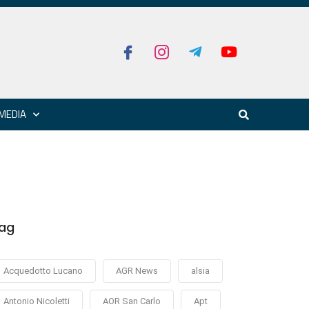
MEDIA
ag
Acquedotto Lucano
AGR News
alsia
Antonio Nicoletti
AOR San Carlo
Apt