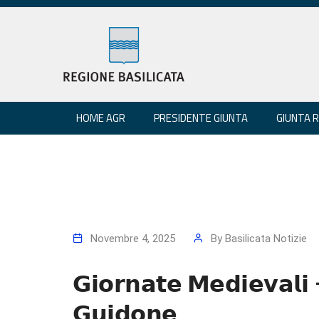
HOME AGR
PRESIDENTE GIUNTA
GIUNTA 
Novembre 4, 2025
By
Basilicata Notizie
𝗚𝗶𝗼𝗿𝗻𝗮𝘁𝗲 𝗠𝗲𝗱𝗶𝗲𝘃𝗮𝗹𝗶 –
𝗚𝘂𝗶𝗱𝗼𝗻𝗲