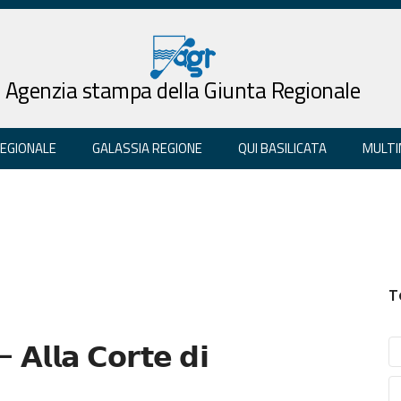
Agenzia stampa della Giunta Regionale
REGIONALE
GALASSIA REGIONE
QUI BASILICATA
MULTI
T
 𝗔𝗹𝗹𝗮 𝗖𝗼𝗿𝘁𝗲 𝗱𝗶