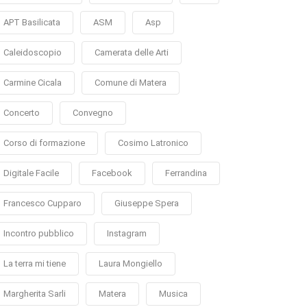
APT Basilicata
ASM
Asp
Caleidoscopio
Camerata delle Arti
Carmine Cicala
Comune di Matera
Concerto
Convegno
Corso di formazione
Cosimo Latronico
Digitale Facile
Facebook
Ferrandina
Francesco Cupparo
Giuseppe Spera
Incontro pubblico
Instagram
La terra mi tiene
Laura Mongiello
Margherita Sarli
Matera
Musica