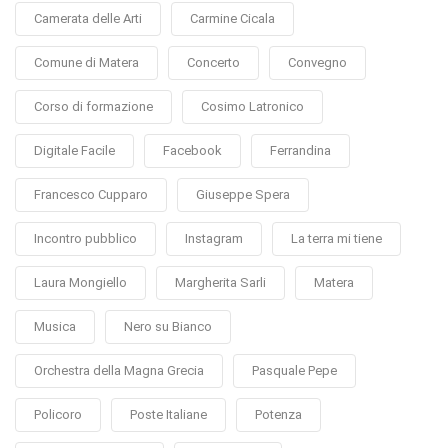
Camerata delle Arti
Carmine Cicala
Comune di Matera
Concerto
Convegno
Corso di formazione
Cosimo Latronico
Digitale Facile
Facebook
Ferrandina
Francesco Cupparo
Giuseppe Spera
Incontro pubblico
Instagram
La terra mi tiene
Laura Mongiello
Margherita Sarli
Matera
Musica
Nero su Bianco
Orchestra della Magna Grecia
Pasquale Pepe
Policoro
Poste Italiane
Potenza