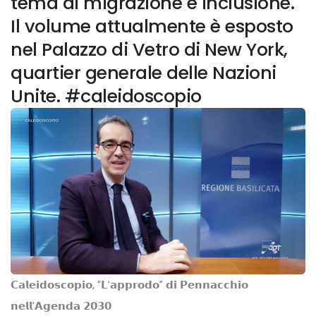
tema di migrazione e inclusione.
Il volume attualmente è esposto
nel Palazzo di Vetro di New York,
quartier generale delle Nazioni
Unite. #caleidoscopio
𝗖𝗮𝗹𝗲𝗶𝗱𝗼𝘀𝗰𝗼𝗽𝗶𝗼, “𝗟’𝗮𝗽𝗽𝗿𝗼𝗱𝗼” 𝗱𝗶 𝗣𝗲𝗻𝗻𝗮𝗰𝗰𝗵𝗶𝗼
𝗻𝗲𝗹𝗹’𝗔𝗴𝗲𝗻𝗱𝗮 𝟮𝟬𝟯𝟬