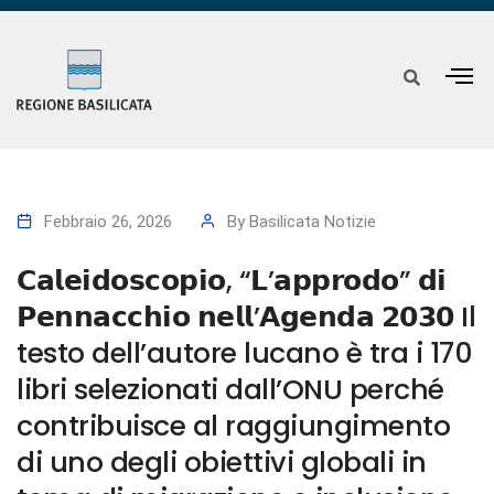
Febbraio 26, 2026
By
Basilicata Notizie
𝗖𝗮𝗹𝗲𝗶𝗱𝗼𝘀𝗰𝗼𝗽𝗶𝗼, “𝗟’𝗮𝗽𝗽𝗿𝗼𝗱𝗼” 𝗱𝗶
𝗣𝗲𝗻𝗻𝗮𝗰𝗰𝗵𝗶𝗼 𝗻𝗲𝗹𝗹’𝗔𝗴𝗲𝗻𝗱𝗮 𝟮𝟬𝟯𝟬 Il
testo dell’autore lucano è tra i 170
libri selezionati dall’ONU perché
contribuisce al raggiungimento
di uno degli obiettivi globali in