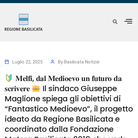
Luglio 22, 2025
By
Basilicata Notizie
𝐌𝐞𝐥𝐟𝐢, 𝐝𝐚𝐥 𝐌𝐞𝐝𝐢𝐨𝐞𝐯𝐨 𝐮𝐧 𝐟𝐮𝐭𝐮𝐫𝐨 𝐝𝐚
𝐬𝐜𝐫𝐢𝐯𝐞𝐫𝐞
Il sindaco Giuseppe
Maglione spiega gli obiettivi di
“Fantastico Medioevo”, il progetto
ideato da Regione Basilicata e
coordinato dalla Fondazione