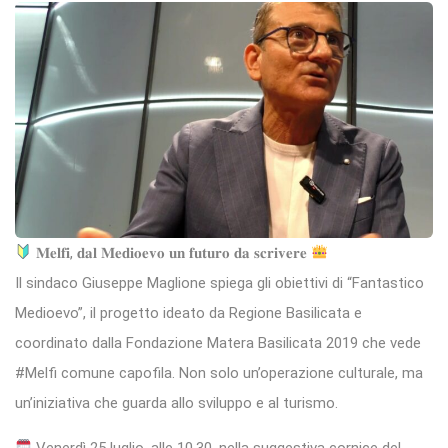
𝐌𝐞𝐥𝐟𝐢, 𝐝𝐚𝐥 𝐌𝐞𝐝𝐢𝐨𝐞𝐯𝐨 𝐮𝐧 𝐟𝐮𝐭𝐮𝐫𝐨 𝐝𝐚 𝐬𝐜𝐫𝐢𝐯𝐞𝐫𝐞
Il sindaco Giuseppe Maglione spiega gli obiettivi di “Fantastico
Medioevo”, il progetto ideato da Regione Basilicata e
coordinato dalla Fondazione Matera Basilicata 2019 che vede
#Melfi comune capofila. Non solo un’operazione culturale, ma
un’iniziativa che guarda allo sviluppo e al turismo.
Venerdì 25 luglio, alle 10.30, nella suggestiva cornice del