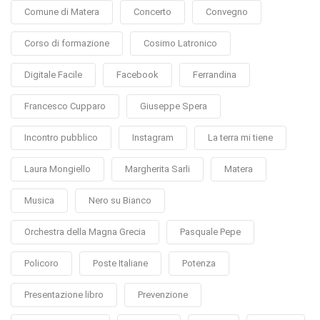
Comune di Matera
Concerto
Convegno
Corso di formazione
Cosimo Latronico
Digitale Facile
Facebook
Ferrandina
Francesco Cupparo
Giuseppe Spera
Incontro pubblico
Instagram
La terra mi tiene
Laura Mongiello
Margherita Sarli
Matera
Musica
Nero su Bianco
Orchestra della Magna Grecia
Pasquale Pepe
Policoro
Poste Italiane
Potenza
Presentazione libro
Prevenzione