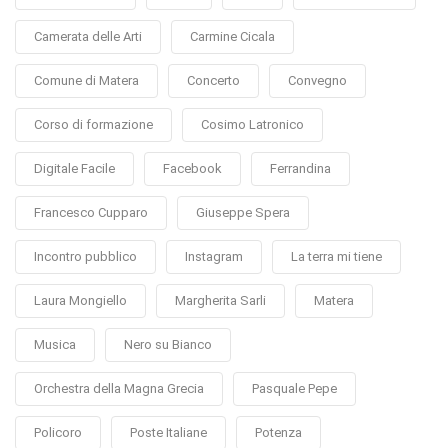
Camerata delle Arti
Carmine Cicala
Comune di Matera
Concerto
Convegno
Corso di formazione
Cosimo Latronico
Digitale Facile
Facebook
Ferrandina
Francesco Cupparo
Giuseppe Spera
Incontro pubblico
Instagram
La terra mi tiene
Laura Mongiello
Margherita Sarli
Matera
Musica
Nero su Bianco
Orchestra della Magna Grecia
Pasquale Pepe
Policoro
Poste Italiane
Potenza