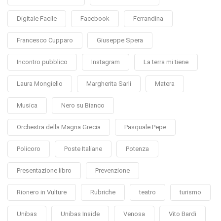
Digitale Facile
Facebook
Ferrandina
Francesco Cupparo
Giuseppe Spera
Incontro pubblico
Instagram
La terra mi tiene
Laura Mongiello
Margherita Sarli
Matera
Musica
Nero su Bianco
Orchestra della Magna Grecia
Pasquale Pepe
Policoro
Poste Italiane
Potenza
Presentazione libro
Prevenzione
Rionero in Vulture
Rubriche
teatro
turismo
Unibas
Unibas Inside
Venosa
Vito Bardi