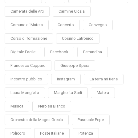
Camerata delle Arti
Carmine Cicala
Comune di Matera
Concerto
Convegno
Corso di formazione
Cosimo Latronico
Digitale Facile
Facebook
Ferrandina
Francesco Cupparo
Giuseppe Spera
Incontro pubblico
Instagram
La terra mi tiene
Laura Mongiello
Margherita Sarli
Matera
Musica
Nero su Bianco
Orchestra della Magna Grecia
Pasquale Pepe
Policoro
Poste Italiane
Potenza