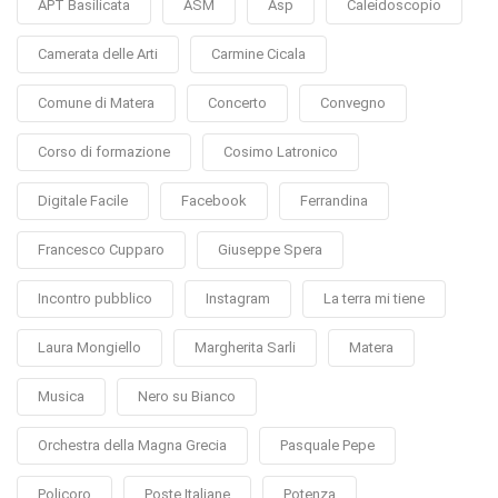
APT Basilicata
ASM
Asp
Caleidoscopio
Camerata delle Arti
Carmine Cicala
Comune di Matera
Concerto
Convegno
Corso di formazione
Cosimo Latronico
Digitale Facile
Facebook
Ferrandina
Francesco Cupparo
Giuseppe Spera
Incontro pubblico
Instagram
La terra mi tiene
Laura Mongiello
Margherita Sarli
Matera
Musica
Nero su Bianco
Orchestra della Magna Grecia
Pasquale Pepe
Policoro
Poste Italiane
Potenza