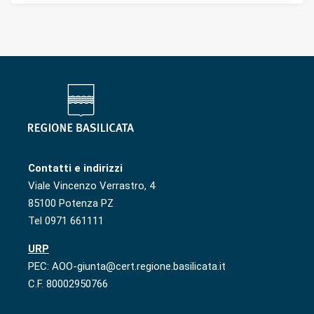
Contatti e indirizzi
Viale Vincenzo Verrastro, 4
85100 Potenza PZ
Tel 0971 661111
URP
PEC: AOO-giunta@cert.regione.basilicata.it
C.F. 80002950766