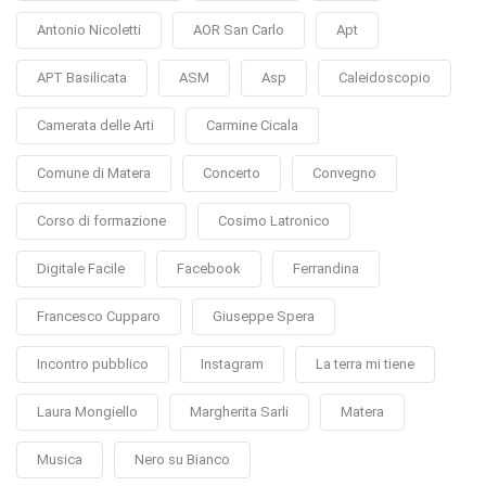
Antonio Nicoletti
AOR San Carlo
Apt
APT Basilicata
ASM
Asp
Caleidoscopio
Camerata delle Arti
Carmine Cicala
Comune di Matera
Concerto
Convegno
Corso di formazione
Cosimo Latronico
Digitale Facile
Facebook
Ferrandina
Francesco Cupparo
Giuseppe Spera
Incontro pubblico
Instagram
La terra mi tiene
Laura Mongiello
Margherita Sarli
Matera
Musica
Nero su Bianco