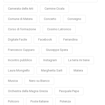
Camerata delle Arti
Carmine Cicala
Comune di Matera
Concerto
Convegno
Corso di formazione
Cosimo Latronico
Digitale Facile
Facebook
Ferrandina
Francesco Cupparo
Giuseppe Spera
Incontro pubblico
Instagram
La terra mi tiene
Laura Mongiello
Margherita Sarli
Matera
Musica
Nero su Bianco
Orchestra della Magna Grecia
Pasquale Pepe
Policoro
Poste Italiane
Potenza