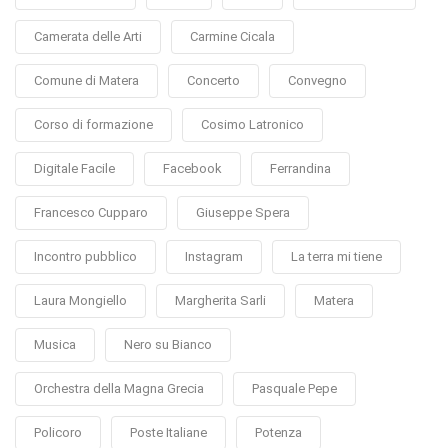
Camerata delle Arti
Carmine Cicala
Comune di Matera
Concerto
Convegno
Corso di formazione
Cosimo Latronico
Digitale Facile
Facebook
Ferrandina
Francesco Cupparo
Giuseppe Spera
Incontro pubblico
Instagram
La terra mi tiene
Laura Mongiello
Margherita Sarli
Matera
Musica
Nero su Bianco
Orchestra della Magna Grecia
Pasquale Pepe
Policoro
Poste Italiane
Potenza