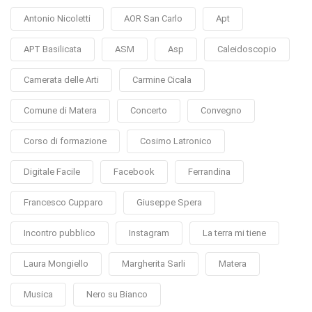
Antonio Nicoletti
AOR San Carlo
Apt
APT Basilicata
ASM
Asp
Caleidoscopio
Camerata delle Arti
Carmine Cicala
Comune di Matera
Concerto
Convegno
Corso di formazione
Cosimo Latronico
Digitale Facile
Facebook
Ferrandina
Francesco Cupparo
Giuseppe Spera
Incontro pubblico
Instagram
La terra mi tiene
Laura Mongiello
Margherita Sarli
Matera
Musica
Nero su Bianco