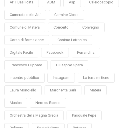
APT Basilicata
ASM
Asp
Caleidoscopio
Camerata delle Arti
Carmine Cicala
Comune di Matera
Concerto
Convegno
Corso di formazione
Cosimo Latronico
Digitale Facile
Facebook
Ferrandina
Francesco Cupparo
Giuseppe Spera
Incontro pubblico
Instagram
La terra mi tiene
Laura Mongiello
Margherita Sarli
Matera
Musica
Nero su Bianco
Orchestra della Magna Grecia
Pasquale Pepe
Policoro
Poste Italiane
Potenza