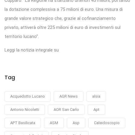
Cupparo: “La Regione ha stanziato ulteriori 45 milioni, portando
la dotazione complessiva a 75 milioni di euro. Una misura di
grande valore strategico che, grazie al cofinanziamento
privato, attiverà oltre 225 milioni di euro di investimenti sul
territorio lucano”.
Leggi la notizia integrale su
Tag
Acquedotto Lucano
AGR News
alsia
Antonio Nicoletti
AOR San Carlo
Apt
APT Basilicata
ASM
Asp
Caleidoscopio