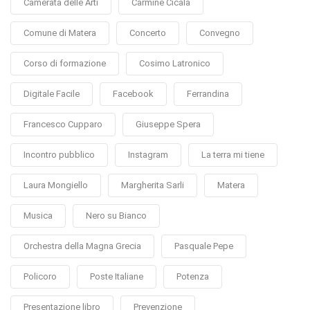
Camerata delle Arti
Carmine Cicala
Comune di Matera
Concerto
Convegno
Corso di formazione
Cosimo Latronico
Digitale Facile
Facebook
Ferrandina
Francesco Cupparo
Giuseppe Spera
Incontro pubblico
Instagram
La terra mi tiene
Laura Mongiello
Margherita Sarli
Matera
Musica
Nero su Bianco
Orchestra della Magna Grecia
Pasquale Pepe
Policoro
Poste Italiane
Potenza
Presentazione libro
Prevenzione