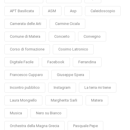
APT Basilicata
ASM
Asp
Caleidoscopio
Camerata delle Arti
Carmine Cicala
Comune di Matera
Concerto
Convegno
Corso di formazione
Cosimo Latronico
Digitale Facile
Facebook
Ferrandina
Francesco Cupparo
Giuseppe Spera
Incontro pubblico
Instagram
La terra mi tiene
Laura Mongiello
Margherita Sarli
Matera
Musica
Nero su Bianco
Orchestra della Magna Grecia
Pasquale Pepe