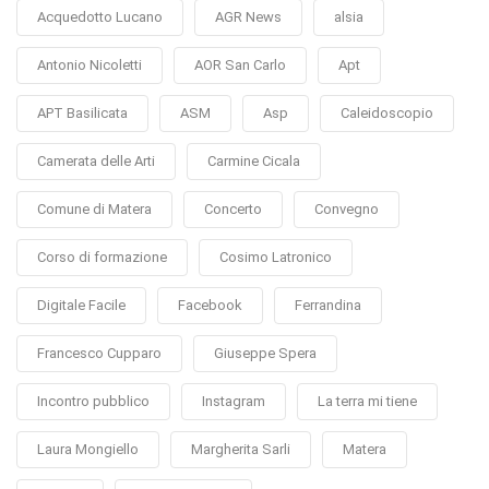
Acquedotto Lucano
AGR News
alsia
Antonio Nicoletti
AOR San Carlo
Apt
APT Basilicata
ASM
Asp
Caleidoscopio
Camerata delle Arti
Carmine Cicala
Comune di Matera
Concerto
Convegno
Corso di formazione
Cosimo Latronico
Digitale Facile
Facebook
Ferrandina
Francesco Cupparo
Giuseppe Spera
Incontro pubblico
Instagram
La terra mi tiene
Laura Mongiello
Margherita Sarli
Matera