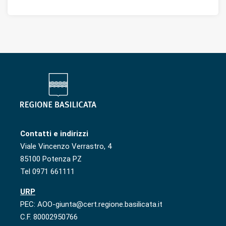
Contatti e indirizzi
Viale Vincenzo Verrastro, 4
85100 Potenza PZ
Tel 0971 661111
URP
PEC: AOO-giunta@cert.regione.basilicata.it
C.F. 80002950766