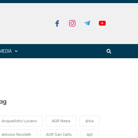
MEDIA
ag
Acquedotto Lucano
AGR News
alsia
Antonio Nicoletti
AOR San Carlo
Apt