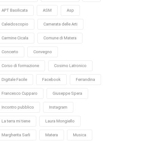
APT Basilicata
ASM
Asp
Caleidoscopio
Camerata delle Arti
Carmine Cicala
Comune di Matera
Concerto
Convegno
Corso di formazione
Cosimo Latronico
Digitale Facile
Facebook
Ferrandina
Francesco Cupparo
Giuseppe Spera
Incontro pubblico
Instagram
La terra mi tiene
Laura Mongiello
Margherita Sarli
Matera
Musica