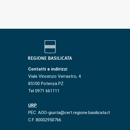
Contatti e indirizzi
Viale Vincenzo Verrastro, 4
85100 Potenza PZ
Tel 0971 661111
URP
PEC: AOO-giunta@cert.regione.basilicata.it
C.F. 80002950766