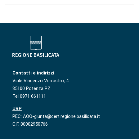
Contatti e indirizzi
Viale Vincenzo Verrastro, 4
85100 Potenza PZ
Tel 0971 661111
URP
PEC: AOO-giunta@cert.regione.basilicata.it
C.F. 80002950766