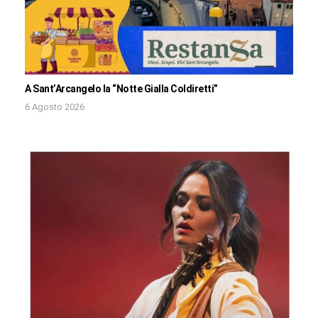
A Sant’Arcangelo la “Notte Gialla Coldiretti”
6 Agosto 2026