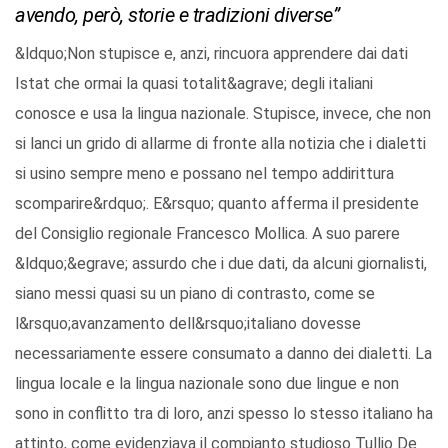
avendo, però, storie e tradizioni diverse”
&ldquo;Non stupisce e, anzi, rincuora apprendere dai dati
Istat che ormai la quasi totalit&agrave; degli italiani
conosce e usa la lingua nazionale. Stupisce, invece, che non
si lanci un grido di allarme di fronte alla notizia che i dialetti
si usino sempre meno e possano nel tempo addirittura
scomparire&rdquo;. E&rsquo; quanto afferma il presidente
del Consiglio regionale Francesco Mollica. A suo parere
&ldquo;&egrave; assurdo che i due dati, da alcuni giornalisti,
siano messi quasi su un piano di contrasto, come se
l&rsquo;avanzamento dell&rsquo;italiano dovesse
necessariamente essere consumato a danno dei dialetti. La
lingua locale e la lingua nazionale sono due lingue e non
sono in conflitto tra di loro, anzi spesso lo stesso italiano ha
attinto, come evidenziava il compianto studioso Tullio De