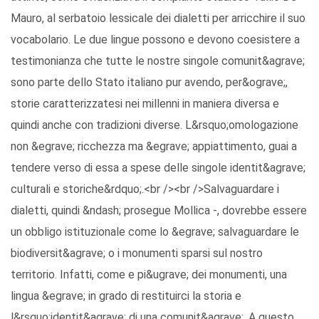
Mauro, al serbatoio lessicale dei dialetti per arricchire il suo
vocabolario. Le due lingue possono e devono coesistere a
testimonianza che tutte le nostre singole comunit&agrave;
sono parte dello Stato italiano pur avendo, per&ograve;,
storie caratterizzatesi nei millenni in maniera diversa e
quindi anche con tradizioni diverse. L&rsquo;omologazione
non &egrave; ricchezza ma &egrave; appiattimento, guai a
tendere verso di essa a spese delle singole identit&agrave;
culturali e storiche&rdquo;.<br /><br />Salvaguardare i
dialetti, quindi &ndash; prosegue Mollica -, dovrebbe essere
un obbligo istituzionale come lo &egrave; salvaguardare le
biodiversit&agrave; o i monumenti sparsi sul nostro
territorio. Infatti, come e pi&ugrave; dei monumenti, una
lingua &egrave; in grado di restituirci la storia e
l&rsquo;identit&agrave; di una comunit&agrave;. A questo