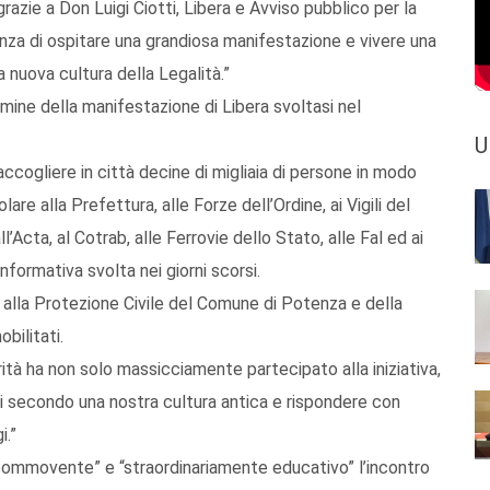
grazie a Don Luigi Ciotti, Libera e Avviso pubblico per la
enza di ospitare una grandiosa manifestazione e vivere una
 nuova cultura della Legalità.”
rmine della manifestazione di Libera svoltasi nel
U
ccogliere in città decine di migliaia di persone in modo
olare alla Prefettura, alle Forze dell’Ordine, ai Vigili del
l’Acta, al Cotrab, alle Ferrovie dello Stato, alle Fal ed ai
formativa svolta nei giorni scorsi.
a, alla Protezione Civile del Comune di Potenza e della
bilitati.
rità ha non solo massicciamente partecipato alla iniziativa,
ti secondo una nostra cultura antica e rispondere con
i.”
o “commovente” e “straordinariamente educativo” l’incontro