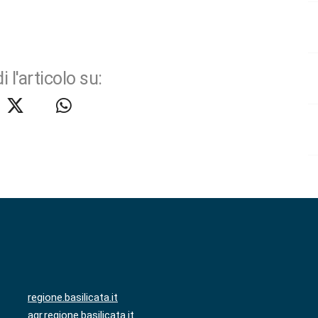
i l'articolo su:
regione.basilicata.it
agr.regione.basilicata.it