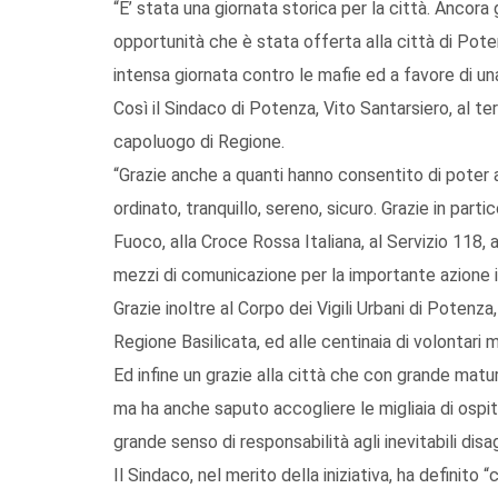
“E’ stata una giornata storica per la città. Ancora 
opportunità che è stata offerta alla città di Pot
intensa giornata contro le mafie ed a favore di una
Così il Sindaco di Potenza, Vito Santarsiero, al te
capoluogo di Regione.
“Grazie anche a quanti hanno consentito di poter a
ordinato, tranquillo, sereno, sicuro. Grazie in partic
Fuoco, alla Croce Rossa Italiana, al Servizio 118, al
mezzi di comunicazione per la importante azione in
Grazie inoltre al Corpo dei Vigili Urbani di Potenz
Regione Basilicata, ed alle centinaia di volontari mo
Ed infine un grazie alla città che con grande matu
ma ha anche saputo accogliere le migliaia di ospi
grande senso di responsabilità agli inevitabili disag
Il Sindaco, nel merito della iniziativa, ha definit