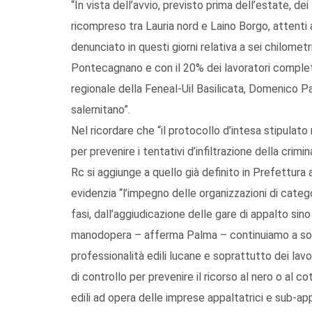
“In vista dell’avvio, previsto prima dell’estate, de
ricompreso tra Lauria nord e Laino Borgo, attenti 
denunciato in questi giorni relativa a sei chilomet
Pontecagnano e con il 20% dei lavoratori complet
regionale della Feneal-Uil Basilicata, Domenico Pa
salernitano”.
Nel ricordare che “il protocollo d’intesa stipulato
per prevenire i tentativi d’infiltrazione della crimi
Rc si aggiunge a quello già definito in Prefettura a
evidenzia “l’impegno delle organizzazioni di categor
fasi, dall’aggiudicazione delle gare di appalto sino
manodopera – afferma Palma – continuiamo a sos
professionalità edili lucane e soprattutto dei lavo
di controllo per prevenire il ricorso al nero o al c
edili ad opera delle imprese appaltatrici e sub-app