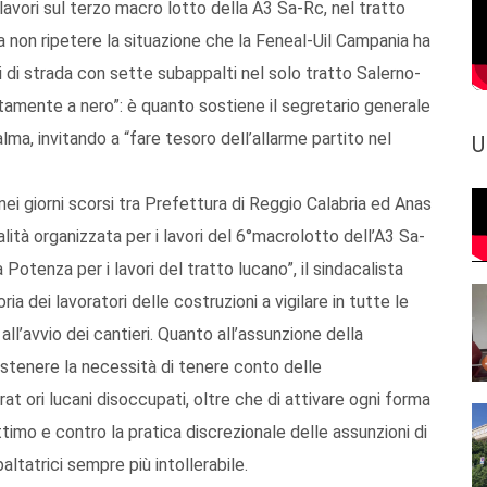
i lavori sul terzo macro lotto della A3 Sa-Rc, nel tratto
a non ripetere la situazione che la Feneal-Uil Campania ha
ri di strada con sette subappalti nel solo tratto Salerno-
amente a nero”: è quanto sostiene il segretario generale
lma, invitando a “fare tesoro dell’allarme partito nel
U
 nei giorni scorsi tra Prefettura di Reggio Calabria ed Anas
nalità organizzata per i lavori del 6°macrolotto dell’A3 Sa-
 Potenza per i lavori del tratto lucano”, il sindacalista
ia dei lavoratori delle costruzioni a vigilare in tutte le
 all’avvio dei cantieri. Quanto all’assunzione della
tenere la necessità di tenere conto delle
rat ori lucani disoccupati, oltre che di attivare ogni forma
ottimo e contro la pratica discrezionale delle assunzioni di
altatrici sempre più intollerabile.