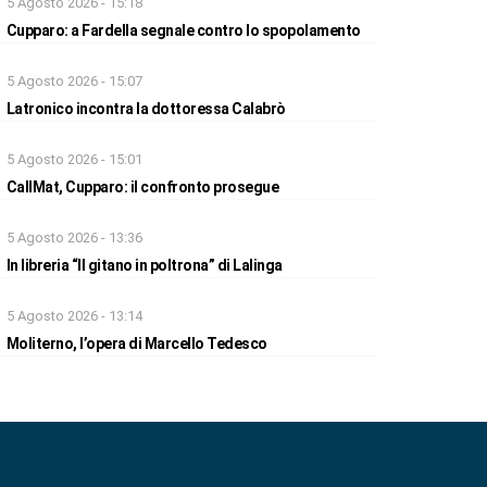
5 Agosto 2026 - 15:18
Cupparo: a Fardella segnale contro lo spopolamento
5 Agosto 2026 - 15:07
Latronico incontra la dottoressa Calabrò
5 Agosto 2026 - 15:01
CallMat, Cupparo: il confronto prosegue
5 Agosto 2026 - 13:36
In libreria “Il gitano in poltrona” di Lalinga
5 Agosto 2026 - 13:14
Moliterno, l’opera di Marcello Tedesco