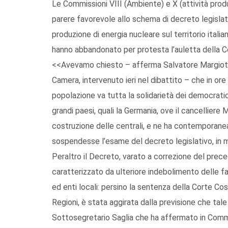
Le Commissioni VIII (Ambiente) e X (attività prod
parere favorevole allo schema di decreto legislativ
produzione di energia nucleare sul territorio itali
hanno abbandonato per protesta l’auletta della 
<<Avevamo chiesto – afferma Salvatore Margiott
Camera, intervenuto ieri nel dibattito – che in or
popolazione va tutta la solidarietà dei democratici,
grandi paesi, quali la Germania, ove il cancellier
costruzione delle centrali, e ne ha contemporane
sospendesse l’esame del decreto legislativo, in m
Peraltro il Decreto, varato a correzione del prec
caratterizzato da ulteriore indebolimento delle fa
ed enti locali: persino la sentenza della Corte Cos
Regioni, è stata aggirata dalla previsione che tale 
Sottosegretario Saglia che ha affermato in Commi