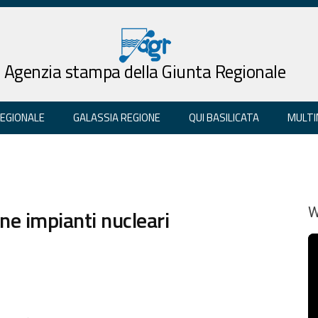
Agenzia stampa della Giunta Regionale
REGIONALE
GALASSIA REGIONE
QUI BASILICATA
MULTI
one impianti nucleari
W