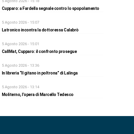
5 Agosto 2026 - 15:18
Cupparo: a Fardella segnale contro lo spopolamento
5 Agosto 2026 - 15:07
Latronico incontra la dottoressa Calabrò
5 Agosto 2026 - 15:01
CallMat, Cupparo: il confronto prosegue
5 Agosto 2026 - 13:36
In libreria “Il gitano in poltrona” di Lalinga
5 Agosto 2026 - 13:14
Moliterno, l’opera di Marcello Tedesco