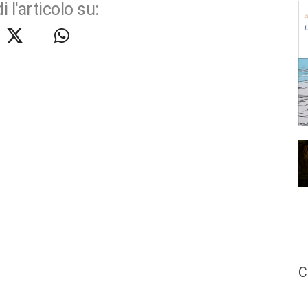
i l'articolo su:
C