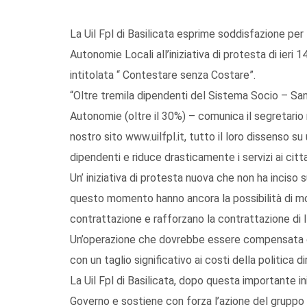
La Uil Fpl di Basilicata esprime soddisfazione per 
Autonomie Locali all’iniziativa di protesta di ie
intitolata “ Contestare senza Costare”.
“Oltre tremila dipendenti del Sistema Socio – San
Autonomie (oltre il 30%) – comunica il segretario 
nostro sito www.uilfpl.it, tutto il loro dissenso s
dipendenti e riduce drasticamente i servizi ai citta
Un’ iniziativa di protesta nuova che non ha inciso su
questo momento hanno ancora la possibilità di mod
contrattazione e rafforzano la contrattazione di II 
Un’operazione che dovrebbe essere compensata con
con un taglio significativo ai costi della politica dir
La Uil Fpl di Basilicata, dopo questa importante i
Governo e sostiene con forza l’azione del gruppo d