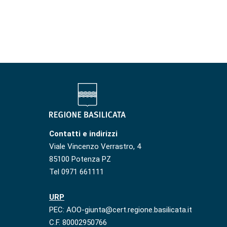
Contatti e indirizzi
Viale Vincenzo Verrastro, 4
85100 Potenza PZ
Tel 0971 661111
URP
PEC: AOO-giunta@cert.regione.basilicata.it
C.F. 80002950766