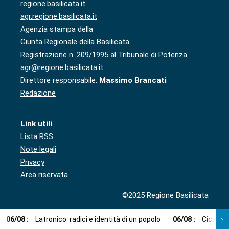
regione.basilicata.it
agr.regione.basilicata.it
Agenzia stampa della
Giunta Regionale della Basilicata
Registrazione n. 209/1995 al Tribunale di Potenza
agr@regione.basilicata.it
Direttore responsabile:
Massimo Brancati
Redazione
Link utili
Lista RSS
Note legali
Privacy
Area riservata
©2025 Regione Basilicata
06
/
08
:
Latronico: radici e identità di un popolo
06
/
08
:
Cicala: 