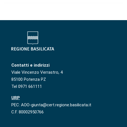
Contatti e indirizzi
Viale Vincenzo Verrastro, 4
85100 Potenza PZ
Tel 0971 661111
URP
PEC: AOO-giunta@cert.regione.basilicata.it
C.F. 80002950766