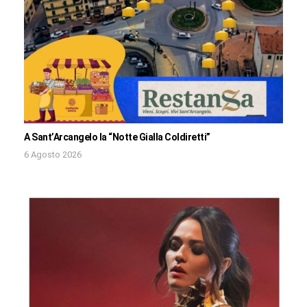
A Sant’Arcangelo la “Notte Gialla Coldiretti”
6 Agosto 2026