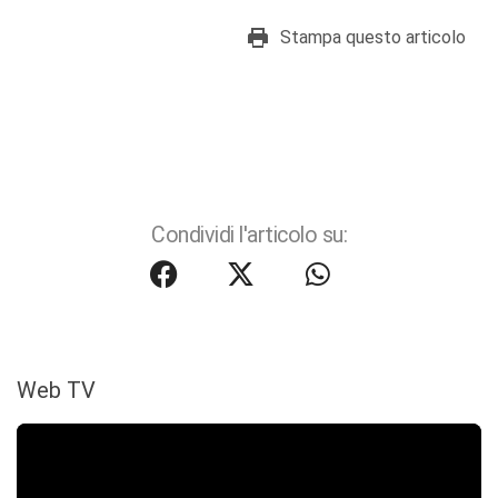
Stampa questo articolo
Condividi l'articolo su:
Web TV