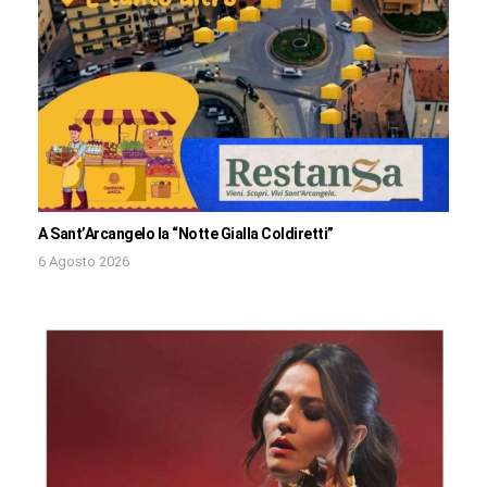
A Sant’Arcangelo la “Notte Gialla Coldiretti”
6 Agosto 2026