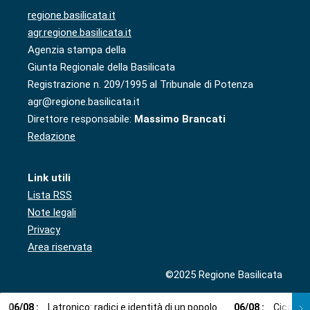
regione.basilicata.it
agr.regione.basilicata.it
Agenzia stampa della
Giunta Regionale della Basilicata
Registrazione n. 209/1995 al Tribunale di Potenza
agr@regione.basilicata.it
Direttore responsabile:
Massimo Brancati
Redazione
Link utili
Lista RSS
Note legali
Privacy
Area riservata
©2025 Regione Basilicata
06
/
08
:
Latronico: radici e identità di un popolo
06
/
08
:
Cicala: 