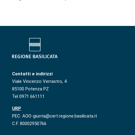
Contatti e indirizzi
Viale Vincenzo Verrastro, 4
85100 Potenza PZ
Tel 0971 661111
URP
PEC: AOO-giunta@cert.regione.basilicata.it
C.F. 80002950766