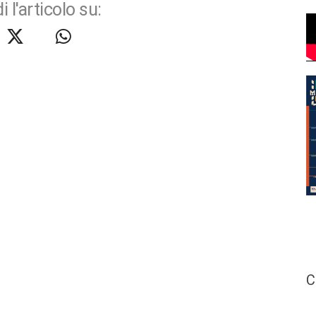
i l'articolo su:
C