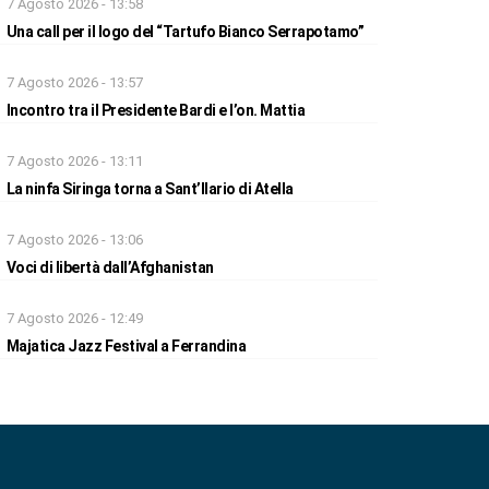
7 Agosto 2026 - 13:58
Una call per il logo del “Tartufo Bianco Serrapotamo”
7 Agosto 2026 - 13:57
Incontro tra il Presidente Bardi e l’on. Mattia
7 Agosto 2026 - 13:11
La ninfa Siringa torna a Sant’Ilario di Atella
7 Agosto 2026 - 13:06
Voci di libertà dall’Afghanistan
7 Agosto 2026 - 12:49
Majatica Jazz Festival a Ferrandina