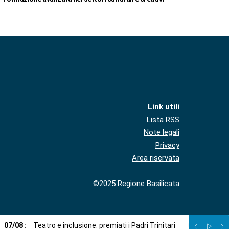
Link utili
Lista RSS
Note legali
Privacy
Area riservata
©2025 Regione Basilicata
07
/
08
:
Teatro e inclusione: premiati i Padri Trinitari
07
/
08
:
Sto