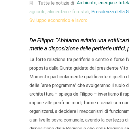
Ambiente, energia e tutela
Tutte le notizie di
agricole, alimentari e forestali
Presidenza della 
,
Sviluppo economico e lavoro
De Filippo: “Abbiamo evitato una entificazi
mette a disposizione delle periferie uffici,
La forte relazione tra periferie e centro è forse 
proposta dalla Giunta guidata dal presidente Vito 
Momento particolarmente qualificante è quello del
delle “aree programma” che svolgeranno il ruolo d
architettura – spiega de Filippo – invertiamo il ra
impone alle periferie modi, forme e canali con c
organizzarsi, a decidere i meccanismi di funziona
a un livello sovra comunale, avendo la certezza d
disposizione dalla Regione e che della Regione sarà