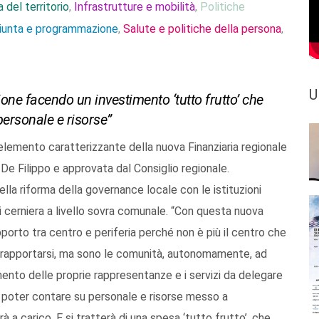
 del territorio
Infrastrutture e mobilità
Politiche
,
,
Giunta e programmazione
Salute e politiche della persona
,
,
U
one facendo un investimento ‘tutto frutto’ che
 personale e risorse”
l’elemento caratterizzante della nuova Finanziaria regionale
De Filippo e approvata dal Consiglio regionale.
la riforma della governance locale con le istituzioni
i cerniera a livello sovra comunale. “Con questa nuova
pporto tra centro e periferia perché non è più il centro che
ui rapportarsi, ma sono le comunità, autonomamente, ad
mento delle proprie rappresentanze e i servizi da delegare
i poter contare su personale e risorse messo a
 a carico. E si tratterà di una spesa ‘tutto frutto’, che