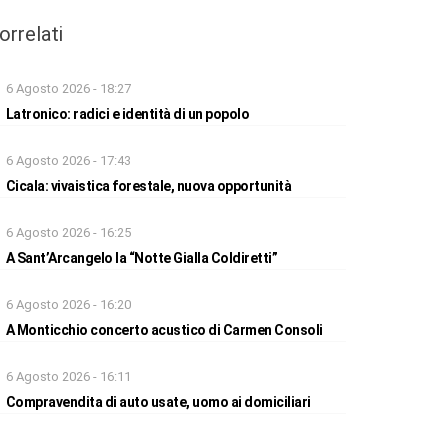
orrelati
6 Agosto 2026 - 18:27
Latronico: radici e identità di un popolo
6 Agosto 2026 - 17:43
Cicala: vivaistica forestale, nuova opportunità
6 Agosto 2026 - 16:25
A Sant’Arcangelo la “Notte Gialla Coldiretti”
6 Agosto 2026 - 16:20
A Monticchio concerto acustico di Carmen Consoli
6 Agosto 2026 - 16:11
Compravendita di auto usate, uomo ai domiciliari