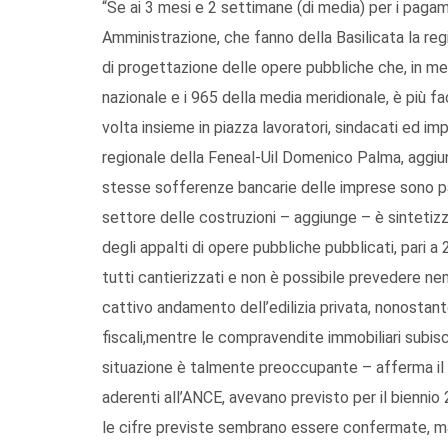
“Se ai 3 mesi e 2 settimane (di media) per i pagam
Amministrazione, che fanno della Basilicata la regi
di progettazione delle opere pubbliche che, in me
nazionale e i 965 della media meridionale, è più f
volta insieme in piazza lavoratori, sindacati ed imp
regionale della Feneal-Uil Domenico Palma, aggiun
stesse sofferenze bancarie delle imprese sono pa
settore delle costruzioni – aggiunge – è sintetizza
degli appalti di opere pubbliche pubblicati, pari a 
tutti cantierizzati e non è possibile prevedere n
cattivo andamento dell’edilizia privata, nonostante 
fiscali,mentre le compravendite immobiliari subis
situazione è talmente preoccupante – afferma il s
aderenti all’ANCE, avevano previsto per il bienni
le cifre previste sembrano essere confermate, ma