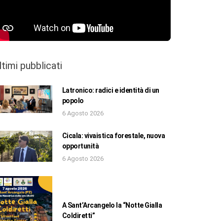
ltimi pubblicati
Latronico: radici e identità di un
popolo
6 Agosto 2026
Cicala: vivaistica forestale, nuova
opportunità
6 Agosto 2026
A Sant’Arcangelo la “Notte Gialla
Coldiretti”