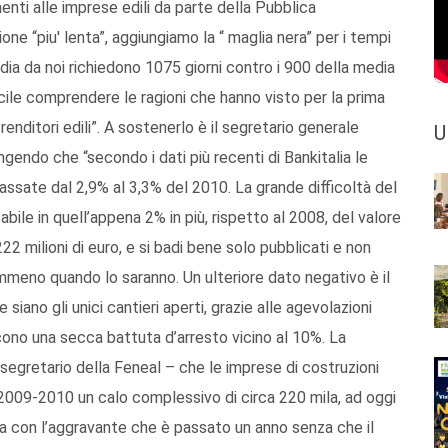
enti alle imprese edili da parte della Pubblica
one “piu' lenta”, aggiungiamo la “ maglia nera” per i tempi
dia da noi richiedono 1075 giorni contro i 900 della media
acile comprendere le ragioni che hanno visto per la prima
renditori edili”. A sostenerlo è il segretario generale
U
gendo che “secondo i dati più recenti di Bankitalia le
ssate dal 2,9% al 3,3% del 2010. La grande difficoltà del
bile in quell’appena 2% in più, rispetto al 2008, del valore
222 milioni di euro, e si badi bene solo pubblicati e non
emmeno quando lo saranno. Un ulteriore dato negativo è il
siano gli unici cantieri aperti, grazie alle agevolazioni
cono una secca battuta d’arresto vicino al 10%. La
egretario della Feneal – che le imprese di costruzioni
o 2009-2010 un calo complessivo di circa 220 mila, ad oggi
 con l’aggravante che è passato un anno senza che il