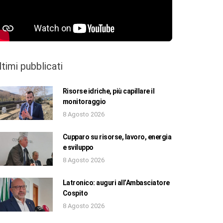
ltimi pubblicati
Risorse idriche, più capillare il
monitoraggio
8 Agosto 2026
Cupparo su risorse, lavoro, energia
e sviluppo
8 Agosto 2026
Latronico: auguri all’Ambasciatore
Cospito
8 Agosto 2026