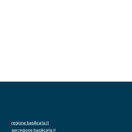
regione.basilicata.it
agr.regione.basilicata.it