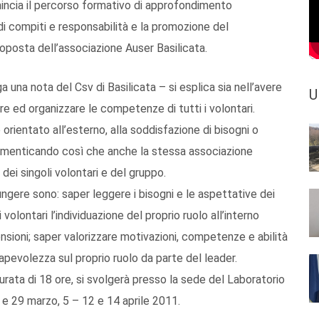
mincia il percorso formativo di approfondimento
 di compiti e responsabilità e la promozione del
roposta dell’associazione Auser Basilicata.
ga una nota del Csv di Basilicata – si esplica sia nell’avere
U
zare ed organizzare le competenze di tutti i volontari.
 orientato all’esterno, alla soddisfazione di bisogni o
i, dimenticando così che anche la stessa associazione
 dei singoli volontari e del gruppo.
iungere sono: saper leggere i bisogni e le aspettative dei
i volontari l’individuazione del proprio ruolo all’interno
nsioni; saper valorizzare motivazioni, competenze e abilità
apevolezza sul proprio ruolo da parte del leader.
rata di 18 ore, si svolgerà presso la sede del Laboratorio
2 e 29 marzo, 5 – 12 e 14 aprile 2011.