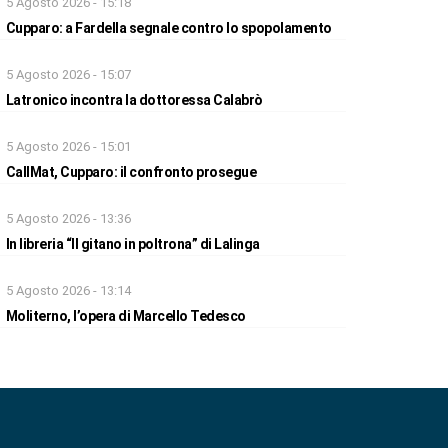
5 Agosto 2026 - 15:18
Cupparo: a Fardella segnale contro lo spopolamento
5 Agosto 2026 - 15:07
Latronico incontra la dottoressa Calabrò
5 Agosto 2026 - 15:01
CallMat, Cupparo: il confronto prosegue
5 Agosto 2026 - 13:36
In libreria “Il gitano in poltrona” di Lalinga
5 Agosto 2026 - 13:14
Moliterno, l’opera di Marcello Tedesco