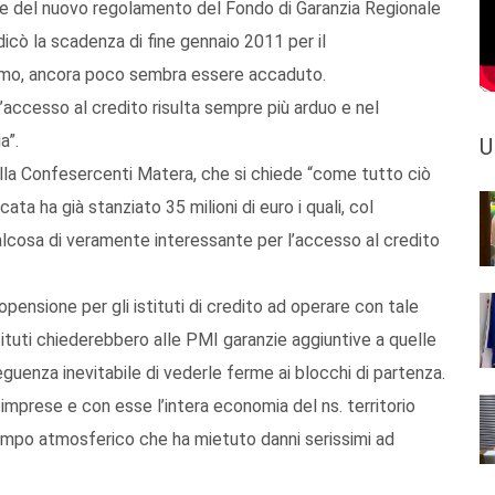
ale del nuovo regolamento del Fondo di Garanzia Regionale
dicò la scadenza di fine gennaio 2011 per il
ismo, ancora poco sembra essere accaduto.
l’accesso al credito risulta sempre più arduo e nel
a”.
U
della Confesercenti Matera, che si chiede “come tutto ciò
ta ha già stanziato 35 milioni di euro i quali, col
lcosa di veramente interessante per l’accesso al credito
pensione per gli istituti di credito ad operare con tale
tituti chiederebbero alle PMI garanzie aggiuntive a quelle
uenza inevitabile di vederle ferme ai blocchi di partenza.
mprese e con esse l’intera economia del ns. territorio
tempo atmosferico che ha mietuto danni serissimi ad