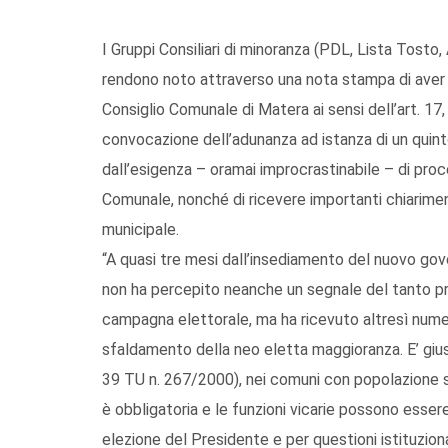
I Gruppi Consiliari di minoranza (PDL, Lista Tost
rendono noto attraverso una nota stampa di aver
Consiglio Comunale di Matera ai sensi dell’art. 1
convocazione dell’adunanza ad istanza di un quinto
dall’esigenza – oramai improcrastinabile – di proc
Comunale, nonché di ricevere importanti chiarimen
municipale.
“A quasi tre mesi dall’insediamento del nuovo gov
non ha percepito neanche un segnale del tanto p
campagna elettorale, ma ha ricevuto altresì numer
sfaldamento della neo eletta maggioranza. E’ gius
39 TU n. 267/2000), nei comuni con popolazione su
è obbligatoria e le funzioni vicarie possono essere
elezione del Presidente e per questioni istituzion