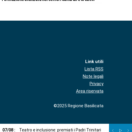
Link utili
Lista RSS
Note legali
Privacy
Area riservata
©2025 Regione Basilicata
07
/
08
:
Teatro e inclusione: premiati i Padri Trinitari
07
/
08
:
Sto