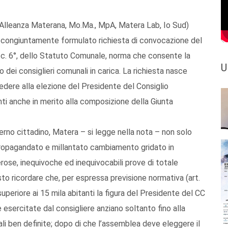
o, Alleanza Materana, Mo.Ma., MpA, Matera Lab, Io Sud)
 congiuntamente formulato richiesta di convocazione del
7, c. 6°, dello Statuto Comunale, norma che consente la
U
 dei consiglieri comunali in carica. La richiesta nasce
edere alla elezione del Presidente del Consiglio
ti anche in merito alla composizione della Giunta
erno cittadino, Matera – si legge nella nota – non solo
ropagandato e millantato cambiamento gridato in
ose, inequivoche ed inequivocabili prove di totale
to ricordare che, per espressa previsione normativa (art.
periore ai 15 mila abitanti la figura del Presidente del CC
 esercitate dal consigliere anziano soltanto fino alla
ali ben definite; dopo di che l’assemblea deve eleggere il