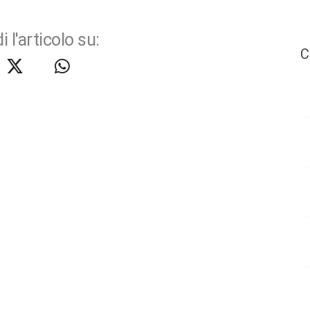
i l'articolo su:
C