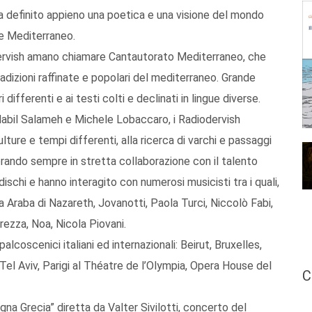
 ha definito appieno una poetica e una visione del mondo
 e Mediterraneo.
dervish amano chiamare Cantautorato Mediterraneo, che
 tradizioni raffinate e popolari del mediterraneo. Grande
differenti e ai testi colti e declinati in lingue diverse.
a Nabil Salameh e Michele Lobaccaro, i Radiodervish
ture e tempi differenti, alla ricerca di varchi e passaggi
vorando sempre in stretta collaborazione con il talento
schi e hanno interagito con numerosi musicisti tra i quali,
a Araba di Nazareth, Jovanotti, Paola Turci, Niccolò Fabi,
ezza, Noa, Nicola Piovani.
alcoscenici italiani ed internazionali: Beirut, Bruxelles,
el Aviv, Parigi al Théatre de l’Olympia, Opera House del
C
na Grecia” diretta da Valter Sivilotti, concerto del