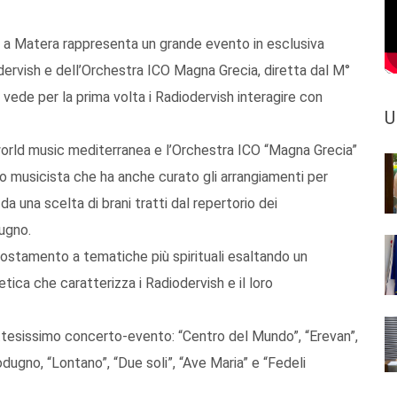
a Matera rappresenta un grande evento in esclusiva
odervish e dell’Orchestra ICO Magna Grecia, diretta dal M°
e vede per la prima volta i Radiodervish interagire con
U
world music mediterranea e l’Orchestra ICO “Magna Grecia”
nato musicista che ha anche curato gli arrangiamenti per
da una scelta di brani tratti dal repertorio dei
ugno.
costamento a tematiche più spirituali esaltando un
ica che caratterizza i Radiodervish e il loro
’attesissimo concerto-evento: “Centro del Mundo”, “Erevan”,
odugno, “Lontano”, “Due soli”, “Ave Maria” e “Fedeli