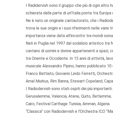
I Radidervish sono il gruppo che più di ogni altro
schierata dalla parte di un’Italia ponte tra Europa
Ne è nato un originale cantautorato, che i Radio
trova le sue origini e i suoi riferimenti nelle varie
importanza viene data all’incontro tra mondi sonori 
Nati in Puglia nel 1997 dal sodalizio artistico tr
cantano di uomini e donne appartenenti a spazi, cul
tra Oriente e Occidente. In 15 anni di attività, la
musicale Alessandro Pipino, hanno pubblicato 10 di
Franco Battiato, Giovanni Lindo Ferretti, Orchestr
Amal Murkus, Rim Banna, Stewart Copeland, Capar
I Radiodervish sono stati ospiti dei più importanti p
Gerusalemme, Valencia, Atene, Quito, Betlemme, T
Cairo, Festival Carthage Tunisia, Amman, Algeria.
“Classica” con Radiodervish e l’Orchestra ICO “Mag