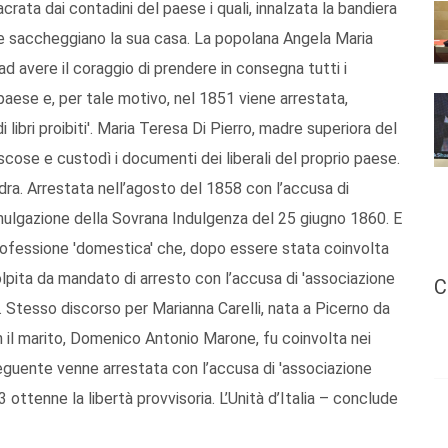
crata dai contadini del paese i quali, innalzata la bandiera
 e saccheggiano la sua casa. La popolana Angela Maria
ad avere il coraggio di prendere in consegna tutti i
paese e, per tale motivo, nel 1851 viene arrestata,
libri proibiti'. Maria Teresa Di Pierro, madre superiora del
scose e custodì i documenti dei liberali del proprio paese.
ndra. Arrestata nell’agosto del 1858 con l’accusa di
mulgazione della Sovrana Indulgenza del 25 giugno 1860. E
professione 'domestica' che, dopo essere stata coinvolta
olpita da mandato di arresto con l’accusa di 'associazione
C
nza. Stesso discorso per Marianna Carelli, nata a Picerno da
on il marito, Domenico Antonio Marone, fu coinvolta nei
eguente venne arrestata con l’accusa di 'associazione
3 ottenne la libertà provvisoria. L’Unità d’Italia – conclude