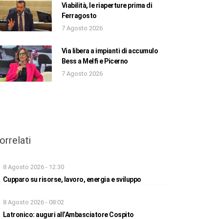
Viabilità, le riaperture prima di
Ferragosto
7 Agosto 2026
Via libera a impianti di accumulo
Bess a Melfi e Picerno
7 Agosto 2026
orrelati
8 Agosto 2026 - 12:30
Cupparo su risorse, lavoro, energia e sviluppo
8 Agosto 2026 - 08:02
Latronico: auguri all’Ambasciatore Cospito