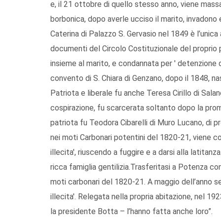
e, il 21 ottobre di quello stesso anno, viene massa
borbonica, dopo averle ucciso il marito, invadono
Caterina di Palazzo S. Gervasio nel 1849 è l’unica 
documenti del Circolo Costituzionale del proprio 
insieme al marito, e condannata per ' detenzione di 
convento di S. Chiara di Genzano, dopo il 1848, na
Patriota e liberale fu anche Teresa Cirillo di Sala
cospirazione, fu scarcerata soltanto dopo la pro
patriota fu Teodora Cibarelli di Muro Lucano, di 
nei moti Carbonari potentini del 1820-21, viene c
illecita', riuscendo a fuggire e a darsi alla latita
ricca famiglia gentilizia.Trasferitasi a Potenza c
moti carbonari del 1820-21. A maggio dell’anno s
illecita'. Relegata nella propria abitazione, nel 192
la presidente Botta – l’hanno fatta anche loro”.