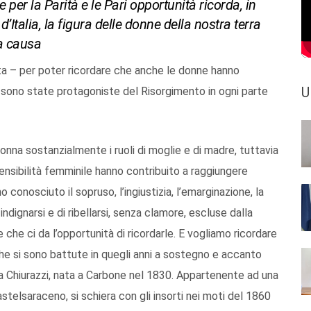
er la Parità e le Pari opportunità ricorda, in
’Italia, la figura delle donne della nostra terra
a causa
a – per poter ricordare che anche le donne hanno
U
e sono state protagoniste del Risorgimento in ogni parte
nna sostanzialmente i ruoli di moglie e di madre, tuttavia
 sensibilità femminile hanno contribuito a raggiungere
no conosciuto il sopruso, l’ingiustizia, l’emarginazione, la
ndignarsi e di ribellarsi, senza clamore, escluse dalla
 che ci da l’opportunità di ricordarle. E vogliamo ricordare
che si sono battute in quegli anni a sostegno e accanto
nza Chiurazzi, nata a Carbone nel 1830. Appartenente ad una
astelsaraceno, si schiera con gli insorti nei moti del 1860