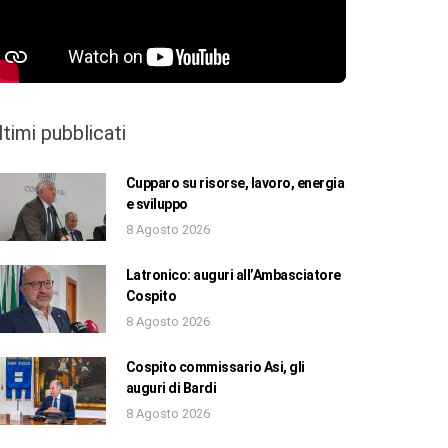
ltimi pubblicati
Cupparo su risorse, lavoro, energia
e sviluppo
8 Agosto 2026
Latronico: auguri all’Ambasciatore
Cospito
8 Agosto 2026
Cospito commissario Asi, gli
auguri di Bardi
8 Agosto 2026