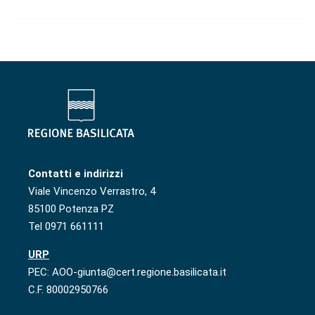
Contatti e indirizzi
Viale Vincenzo Verrastro, 4
85100 Potenza PZ
Tel 0971 661111
URP
PEC: AOO-giunta@cert.regione.basilicata.it
C.F. 80002950766