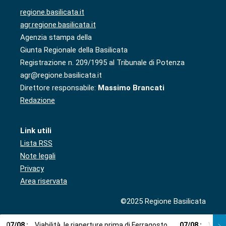
regione.basilicata.it
agr.regione.basilicata.it
Agenzia stampa della
Giunta Regionale della Basilicata
Registrazione n. 209/1995 al Tribunale di Potenza
agr@regione.basilicata.it
Direttore responsabile:
Massimo Brancati
Redazione
Link utili
Lista RSS
Note legali
Privacy
Area riservata
©2025 Regione Basilicata
07
/
08
:
Viabilità, le riaperture prima di Ferragosto
07
/
08
:
Via l