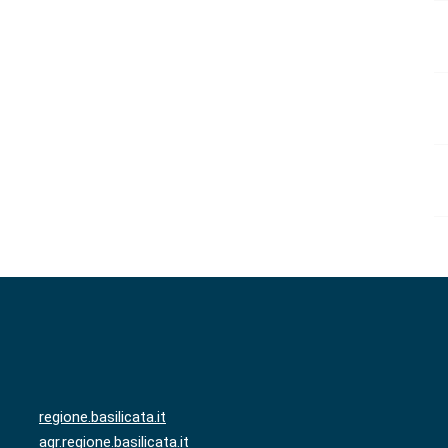
regione.basilicata.it
agr.regione.basilicata.it