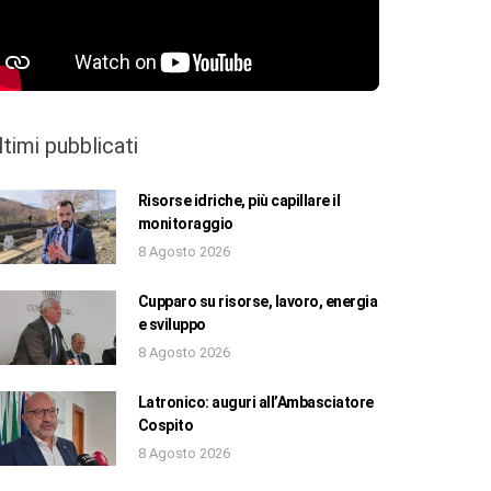
ltimi pubblicati
Risorse idriche, più capillare il
monitoraggio
8 Agosto 2026
Cupparo su risorse, lavoro, energia
e sviluppo
8 Agosto 2026
Latronico: auguri all’Ambasciatore
Cospito
8 Agosto 2026