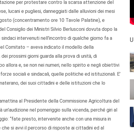
tazione per protestare contro la scarsa attenzione del
se, lucani e pugliesi, danneggiati dalle alluvioni dei mesi
5 agosto (concentramento ore 10 Tavole Palatine), e
el Consiglio dei Ministri Silvio Berlusconi dovuta dopo la
 sindaci intervenuti nell’incontro di qualche giorno fa a
U
el Comitato – aveva indicato il modello della
ei prossimi giorni guarda alla prova di unità, di
llora e, se non nei numeri, nello spirito e negli obiettivi
le forze sociali e sindacali, quelle politiche ed istituzionali. E’
 materano, dei suoi cittadini e delle istituzioni che lo
tamattina al Presidente della Commissione Agricoltura del
un’audizione nel pomeriggio sulla vicenda, perché giri al
ggio: “fate presto, intervenite anche con una misura in
he si avvi il percorso di risposte ai cittadini ed al