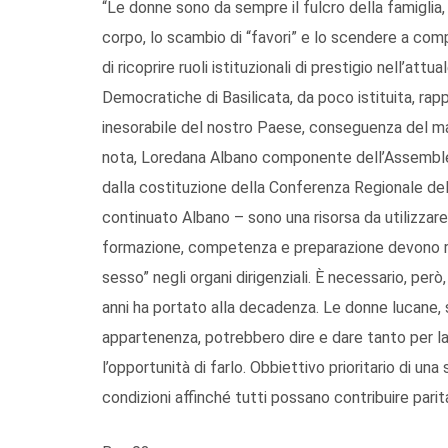
“Le donne sono da sempre il fulcro della famiglia,
corpo, lo scambio di “favori” e lo scendere a co
di ricoprire ruoli istituzionali di prestigio nell’a
Democratiche di Basilicata, da poco istituita, rap
inesorabile del nostro Paese, conseguenza del m
nota, Loredana Albano componente dell’Assemblea
dalla costituzione della Conferenza Regionale de
continuato Albano – sono una risorsa da utilizzare
formazione, competenza e preparazione devono rito
sesso” negli organi dirigenziali. È necessario, però, 
anni ha portato alla decadenza. Le donne lucane, sul
appartenenza, potrebbero dire e dare tanto per la
l’opportunità di farlo. Obbiettivo prioritario di un
condizioni affinché tutti possano contribuire parita