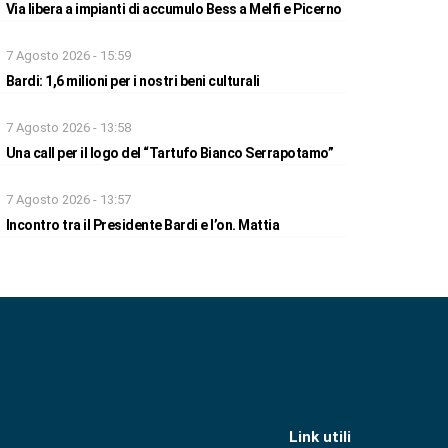
Via libera a impianti di accumulo Bess a Melfi e Picerno
7 Agosto 2026 - 15:59
Bardi: 1,6 milioni per i nostri beni culturali
7 Agosto 2026 - 13:58
Una call per il logo del “Tartufo Bianco Serrapotamo”
7 Agosto 2026 - 13:57
Incontro tra il Presidente Bardi e l’on. Mattia
Link utili