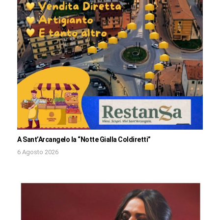
A Sant’Arcangelo la “Notte Gialla Coldiretti”
6 Agosto 2026