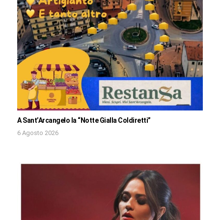
A Sant’Arcangelo la “Notte Gialla Coldiretti”
6 Agosto 2026