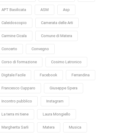
APT Basilicata
ASM
Asp
Caleidoscopio
Camerata delle Arti
Carmine Cicala
Comune di Matera
Concerto
Convegno
Corso di formazione
Cosimo Latronico
Digitale Facile
Facebook
Ferrandina
Francesco Cupparo
Giuseppe Spera
Incontro pubblico
Instagram
La terra mi tiene
Laura Mongiello
Margherita Sarli
Matera
Musica