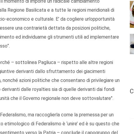
to il momento di imporre un radicale cambiamento
la Regione Basilicata e a tutte le regioni meridionali di
cio-economico e culturale. E’ da cogliere un’opportunità
 essere una contrarietà dettata da posizioni politiche,
mento ed individuarne gli strumenti utili ad implementare
sso”.
rché – sottolinea Pagliuca – rispetto alle altre regioni
ggiuntive derivanti dallo sfruttamento dei giacimenti
ta, nonché azioni politiche che consentano di privilegiare un
derivanti dalle royalties sia di quelle derivanti dai fondi
C
nità che il Governo regionale non deve sottovalutare".
l Federalismo, ma raccoglierla come la premessa per un
to etimologico di Federalismo è ‘unire’ ed è su questo che
Il sentimento verso la Patria – conclude il capogruppo del