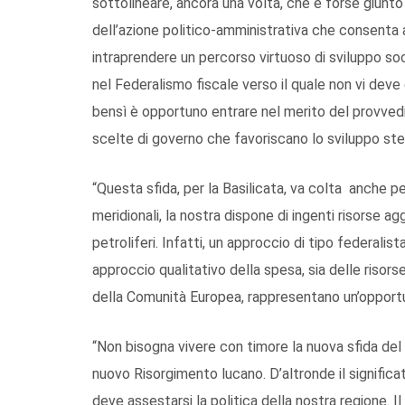
sottolineare, ancora una volta, che è forse giun
dell’azione politico-amministrativa che consenta al
intraprendere un percorso virtuoso di sviluppo so
nel Federalismo fiscale verso il quale non vi deve
bensì è opportuno entrare nel merito del provvedi
scelte di governo che favoriscano lo sviluppo ste
“Questa sfida, per la Basilicata, va colta anche pe
meridionali, la nostra dispone di ingenti risorse a
petroliferi. Infatti, un approccio di tipo federalis
approccio qualitativo della spesa, sia delle risorse 
della Comunità Europea, rappresentano un’opportu
“Non bisogna vivere con timore la nuova sfida de
nuovo Risorgimento lucano. D’altronde il significa
deve assestarsi la politica della nostra regione. 