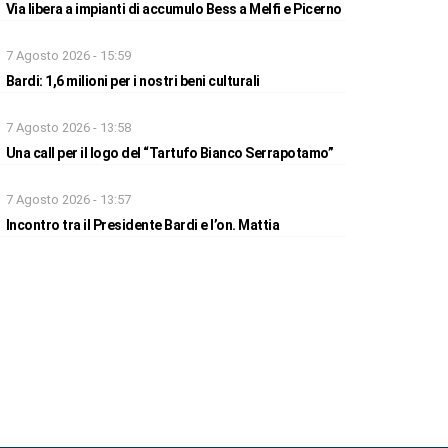
Via libera a impianti di accumulo Bess a Melfi e Picerno
7 Agosto 2026 - 15:59
Bardi: 1,6 milioni per i nostri beni culturali
7 Agosto 2026 - 13:58
Una call per il logo del “Tartufo Bianco Serrapotamo”
7 Agosto 2026 - 13:57
Incontro tra il Presidente Bardi e l’on. Mattia